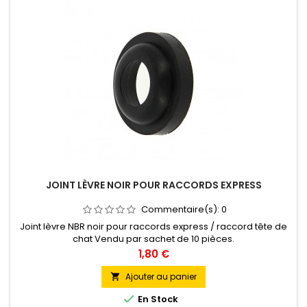
JOINT LÈVRE NOIR POUR RACCORDS EXPRESS
Commentaire(s):
0
Joint lèvre NBR noir pour raccords express / raccord tête de
chat Vendu par sachet de 10 pièces.
Prix
1,80 €
Ajouter au panier


En Stock