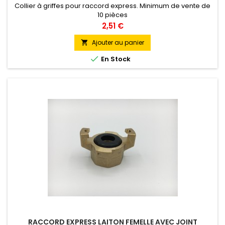
Collier à griffes pour raccord express. Minimum de vente de
10 pièces
Prix
2,51 €
Ajouter au panier


En Stock
RACCORD EXPRESS LAITON FEMELLE AVEC JOINT