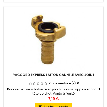
RACCORD EXPRESS LAITON CANNELÉ AVEC JOINT
Commentaire(s):
0
Raccord express laiton avec joint NBR aussi appelé raccord
tête de chat. Vente à l'unité
Prix
7,19 €
Ajouter au panier
