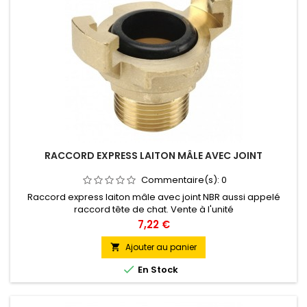
RACCORD EXPRESS LAITON MÂLE AVEC JOINT
Commentaire(s):
0
Raccord express laiton mâle avec joint NBR aussi appelé
raccord tête de chat. Vente à l'unité
Prix
7,22 €
Ajouter au panier


En Stock