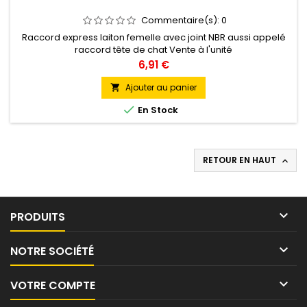
Commentaire(s):
0
Raccord express laiton femelle avec joint NBR aussi appelé
raccord tête de chat Vente à l'unité
Prix
6,91 €
Ajouter au panier


En Stock
RETOUR EN HAUT


PRODUITS

NOTRE SOCIÉTÉ

VOTRE COMPTE