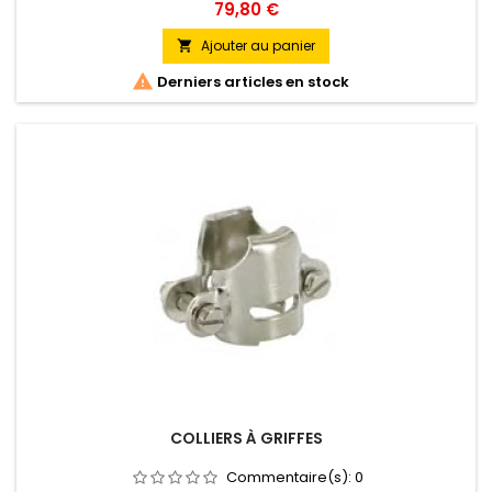
Prix
79,80 €
Ajouter au panier


Derniers articles en stock
COLLIERS À GRIFFES
Commentaire(s):
0