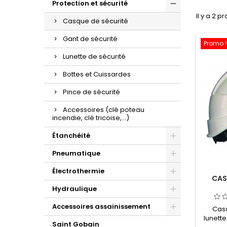
Protection et sécurité
Il y a 2 pr
Casque de sécurité
Gant de sécurité
Promo !
Lunette de sécurité
Bottes et Cuissardes
Pince de sécurité
Accessoires (clé poteau
incendie, clé tricoise,...)
Étanchéité
Pneumatique
Électrothermie
CAS
Hydraulique
Accessoires assainissement
Casq
lunette
Saint Gobain