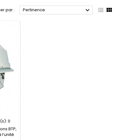



ier par :
Pertinence
C
(s):
0
ions BTP,
 l’unité