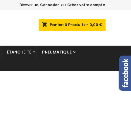
Bienvenue,
Connexion
ou
Créez votre compte
shopping_cart
Panier:
0
Produits - 0,00 €
ÉTANCHÉITÉ
PNEUMATIQUE