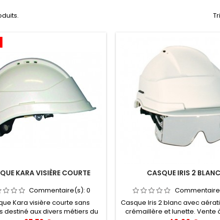
oduits.
Tr
QUE KARA VISIÈRE COURTE
CASQUE IRIS 2 BLAN
Commentaire(s):
0
Commentaire
ue Kara visière courte sans
Casque Iris 2 blanc avec aérat
s destiné aux divers métiers du
crémaillère et lunette. Vente à