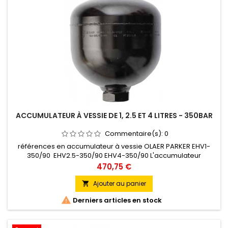
ACCUMULATEUR À VESSIE DE 1, 2.5 ET 4 LITRES - 350BAR
Commentaire(s):
0
références en accumulateur à vessie OLAER PARKER EHV1-
350/90 EHV2.5-350/90 EHV4-350/90 L'accumulateur
hydropneumatique à vessie OLAER PARKER est basé sur la
Prix
470,75 €
différence importante d’énergie, sous une forme
extrêmement compacte. Grâce à son profil, la vessie, se
Ajouter au panier

déforme en 3 lobes permettant ainsi à l’accumulateur

Derniers articles en stock
d’emmagasiner, de resituer le liquide sous...