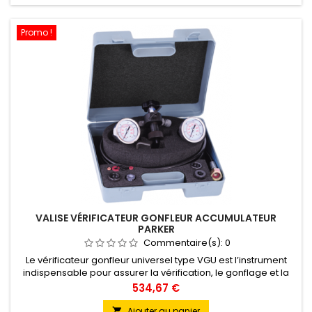
Promo !
VALISE VÉRIFICATEUR GONFLEUR ACCUMULATEUR
PARKER
Commentaire(s):
0
Le vérificateur gonfleur universel type VGU est l’instrument
indispensable pour assurer la vérification, le gonflage et la
purge d’azote de la plupart des accumulateurs
Prix
534,67 €
hydropneumatiques existants sur le marché. Pour utilisation,
vissé sur la valve de gonflage de l’accumulateur et relié par
Ajouter au panier
