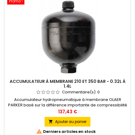
Promo !
ACCUMULATEUR À MEMBRANE 210 ET 350 BAR - 0.32L À
1.4L
Commentaire(s):
0
Accumulateur hydropneumatique à membrane OLAER
PARKER basé sur la différence importante de compressibilité
entre un gaz et un liquide, sous une forme extrêmement
Prix
137,43 €
compacte. Ce liquide sous pression peut être accumulé,
stocké et récupéré à tout moment. Pression : 210 / 350 Bar
Ajouter au panier

Accumulateurs à menbranes ELM0.32-210/85/AF ELM0.5-

Derniers articles en stock
210/85/AF ELM0.75-350-85/AF...