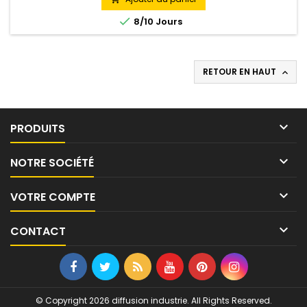
un flexible haute pression à la source d’azote munie d’un...

8/10 Jours
RETOUR EN HAUT


PRODUITS

NOTRE SOCIÉTÉ

VOTRE COMPTE

CONTACT
© Copyright 2026 diffusion industrie. All Rights Reserved.