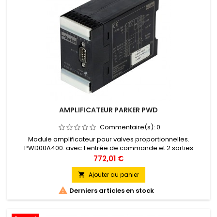
AMPLIFICATEUR PARKER PWD
Commentaire(s):
0
Module amplificateur pour valves proportionnelles.
PWD00A400: avec 1 entrée de commande et 2 sorties
puissance indépendantes. Compact et facile à installer, le
Prix
772,01 €
module électronique PARKER PWD00A-400 pour montage sur
rail vous fait gagner du temps de câblage grâce à ses
Ajouter au panier

bornes débrochables. Nous proposons deux modèles

Derniers articles en stock
PCD00A-400 &amp; PWD00A-400 :