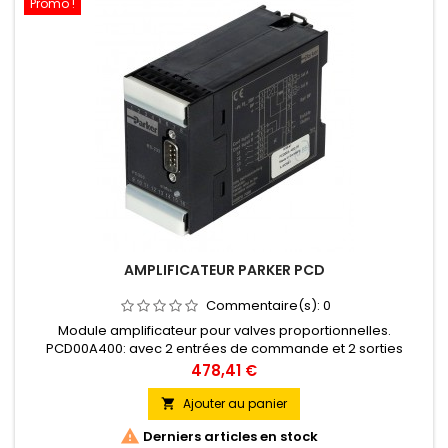
Promo !
AMPLIFICATEUR PARKER PCD
Commentaire(s):
0
Module amplificateur pour valves proportionnelles.
PCD00A400: avec 2 entrées de commande et 2 sorties
puissance indépendantes Compact et facile à installer, le
Prix
478,41 €
module électronique PARKER PCD00A-400 pour montage sur
rail vous fait gagner du temps de câblage grâce à ses
Ajouter au panier

bornes débrochables.

Derniers articles en stock