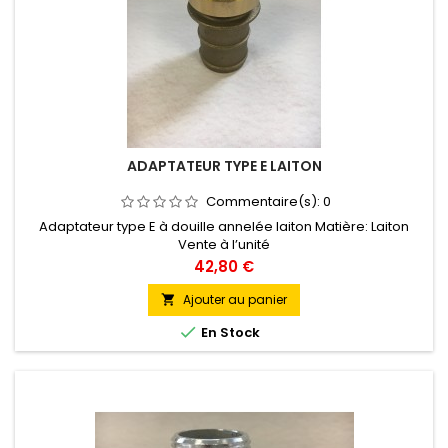
ADAPTATEUR TYPE E LAITON
Commentaire(s):
0
Adaptateur type E à douille annelée laiton Matière: Laiton
Vente à l’unité
Prix
42,80 €
Ajouter au panier


En Stock