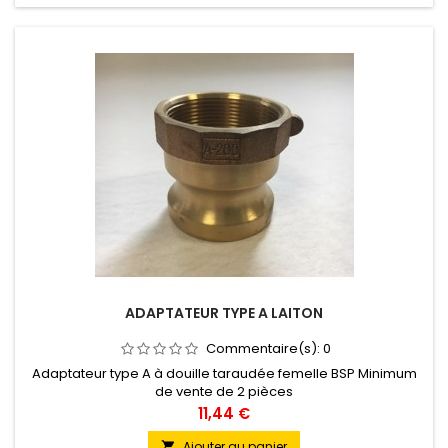
ADAPTATEUR TYPE A LAITON
Commentaire(s):
0
Adaptateur type A à douille taraudée femelle BSP Minimum
de vente de 2 pièces
Prix
11,44 €
Ajouter au panier
