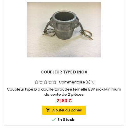
COUPLEUR TYPE D INOX
Commentaire(s):
0
Coupleur type D à douille taraudée femelle BSP inox Minimum
de vente de 2 pièces
Prix
21,83 €
Ajouter au panier


En Stock