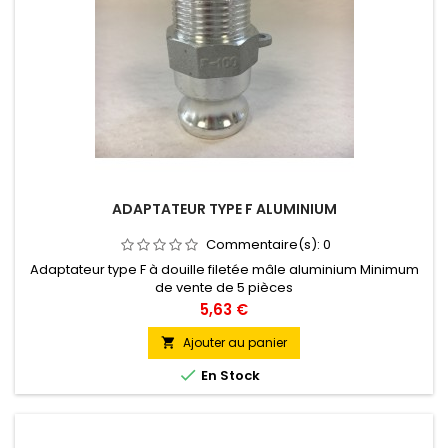
ADAPTATEUR TYPE F ALUMINIUM
Commentaire(s):
0
Adaptateur type F à douille filetée mâle aluminium Minimum
de vente de 5 pièces
Prix
5,63 €
Ajouter au panier


En Stock