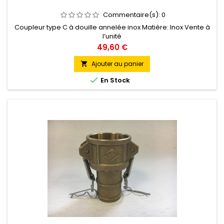
Commentaire(s):
0
Coupleur type C à douille annelée inox Matière: Inox Vente à
l’unité
Prix
49,60 €
Ajouter au panier


En Stock