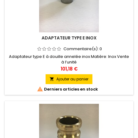
ADAPTATEUR TYPE E INOX
Commentaire(s):
0
Adaptateur type E à douille annelée inox Matière: Inox Vente
à l’unité
Prix
101,18 €
Ajouter au panier


Derniers articles en stock