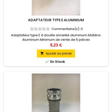
ADAPTATEUR TYPE E ALUMINIUM
Commentaire(s):
0
Adaptateur type E à douille annelée aluminium Matière:
Aluminium Minimum de vente de 5 pièces
Prix
5,23 €
Ajouter au panier


En Stock