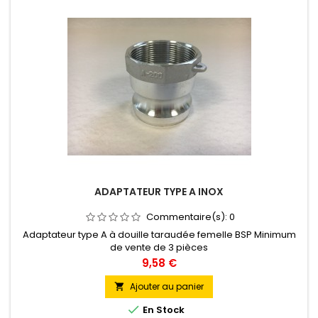
ADAPTATEUR TYPE A INOX
Commentaire(s):
0
Adaptateur type A à douille taraudée femelle BSP Minimum
de vente de 3 pièces
Prix
9,58 €
Ajouter au panier


En Stock