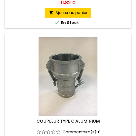
Prix
11,82 €
Ajouter au panier


En Stock
COUPLEUR TYPE C ALUMINIUM
Commentaire(s):
0