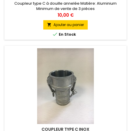
Coupleur type C à douille annelée Matière: Aluminium
Minimum de vente de 3 pièces
Prix
10,00 €
Ajouter au panier


En Stock
COUPLEUR TYPE C INOX