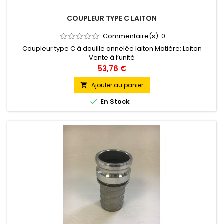
COUPLEUR TYPE C LAITON
Commentaire(s):
0
Coupleur type C à douille annelée laiton Matière: Laiton
Vente à l’unité
Prix
53,76 €
Ajouter au panier


En Stock