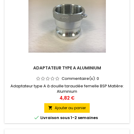
ADAPTATEUR TYPE A ALUMINIUM
Commentaire(s):
0
Adaptateur type A à douille taraudée femelle BSP Matière:
Aluminium
Prix
4,82 €
Ajouter au panier


Livraison sous 1-2 semaines