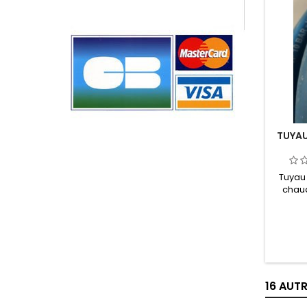
TUYAU
Tuyau
chaud
l’i
abatto
maximu
16 AUT