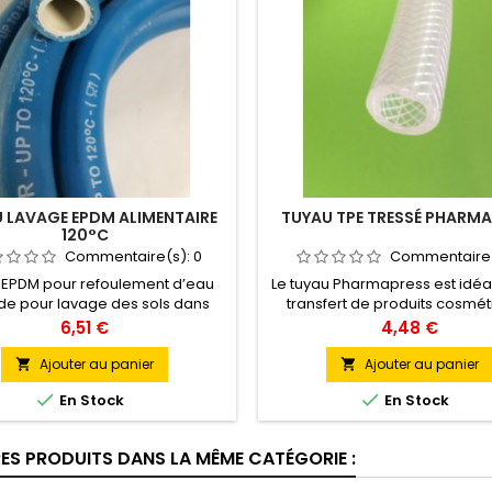
 LAVAGE EPDM ALIMENTAIRE
TUYAU TPE TRESSÉ PHARM
120°C
Commentaire(s):
0
Commentaire
 EPDM pour refoulement d’eau
Le tuyau Pharmapress est idéal
e pour lavage des sols dans
transfert de produits cosmét
ndustrie alimentaire, moulins,
pharmaceutiques et alimentair
Prix
Prix
6,51 €
4,48 €
irs… Vente au mètre. Longueur
jus de fruits, vinaigre, spiritu
m de 20 mètres (ou 40 mètres
d’alcool maximum). Il conv
Ajouter au panier
Ajouter au panier


sur demande)
également pour les crè


En Stock
En Stock
cosmétiques, savons, colorant
produits contenant des huil
graisses dans la limite du règ
RES PRODUITS DANS LA MÊME CATÉGORIE :
10/2011. Vente au mètre. Long