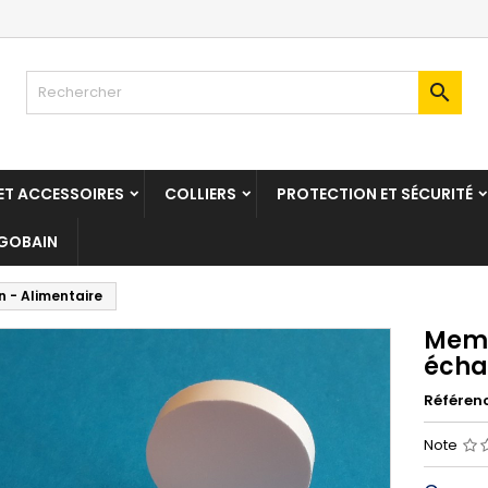

T ACCESSOIRES
COLLIERS
PROTECTION ET SÉCURITÉ
 GOBAIN
n - Alimentaire
Memb
échan
Référen
Note