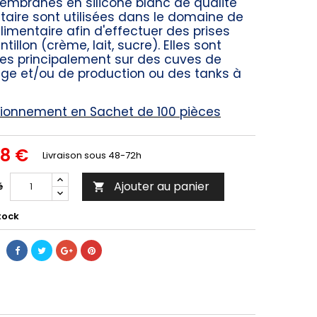
mbranes en silicone blanc de qualité
taire sont utilisées dans le domaine de
alimentaire afin d'effectuer des prises
tillon (crème, lait, sucre). Elles sont
s principalement sur des cuves de
ge et/ou de production ou des tanks à
ionnement en Sachet de 100 pièces
88 €
Livraison sous 48-72h
Ajouter au panier
é

tock