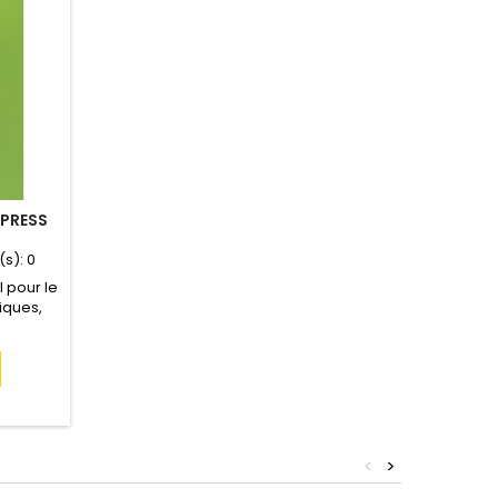
APRESS
(s):
0
 pour le
iques,
es types
eux (96%
ient
mes
s et les
es et
lement UE
<
>
ueur...