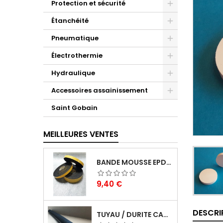
Protection et sécurité
Étanchéité
Pneumatique
Électrothermie
Hydraulique
Accessoires assainissement
Saint Gobain
MEILLEURES VENTES
BANDE MOUSSE EPDM CELLULAIRE 1 FACE ADHÉSIVE - ROULEAU DE 10ML
Prix
9,40 €
DESCRI
TUYAU / DURITE CAOUTCHOUC EN EPDM EN BARRE DE 1 M