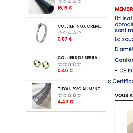
Prix
16,15 €
MEMBRA
Utilisa
domaine
COLLIER INOX CRÉMAILLÉRE BANDE PLEINE 12MM
sont m
La soup
Prix
0,87 €
Diamèt
COLLIERS DE SERRAGE À OREILLES ZINC
Confor
Prix
- CE 1
0,46 €
Certifi
Ø
TUYAU PVC ALIMENTAIRE BIOLOGIQUE PLUTONE BIO
VOUS A
Prix
4,40 €