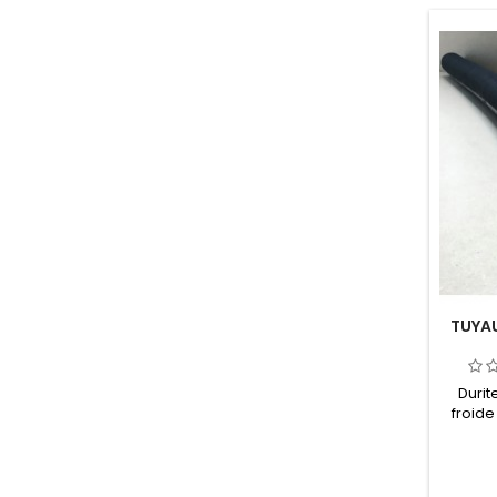
TUYA
Durit
froide
des 