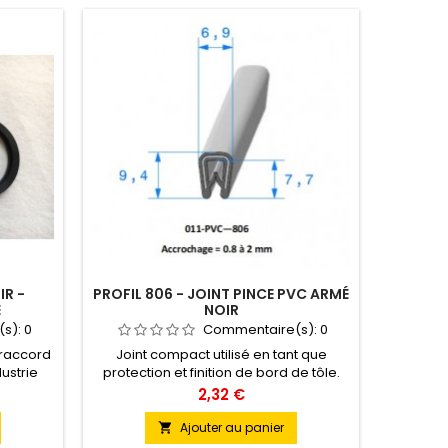
IR -
PROFIL 806 - JOINT PINCE PVC ARMÉ
DU
E
NOIR
(s):
0
Commentaire(s):
0
 raccord
Joint compact utilisé en tant que
Durite s
dustrie
protection et finition de bord de tôle.
de refr
et les
Minimum de vente de 10 mètres
Prix
2,32 €
té
(longueur maximum 50 mètres)
Ajouter au panier
