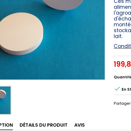
Ces me
alimen
l'agro
d'échan
montée
stocka
lait.
Condit
199,
Quantit

En S
Partager
PTION
DÉTAILS DU PRODUIT
AVIS