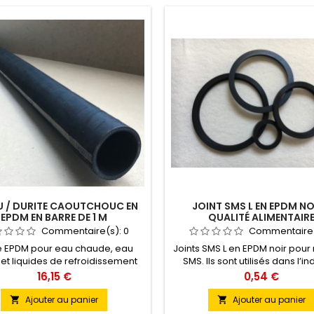
U / DURITE CAOUTCHOUC EN
JOINT SMS L EN EPDM NO
EPDM EN BARRE DE 1 M
QUALITÉ ALIMENTAIR
Commentaire(s):
0
Commentaire
e EPDM pour eau chaude, eau
Joints SMS L en EPDM noir pour
 et liquides de refroidissement
SMS. Ils sont utilisés dans l’in
moteurs. Longueur de 1 mètre
agroalimentaire, les vinicole 
Prix
Prix
16,15 €
0,54 €
brasseries. Vente à l'uni
Ajouter au panier
Ajouter au panier

