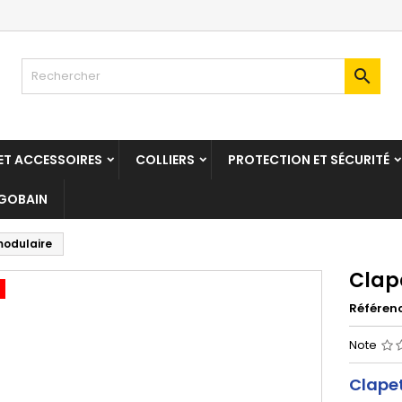

T ACCESSOIRES
COLLIERS
PROTECTION ET SÉCURITÉ
 GOBAIN
modulaire
Clap
Référen
Note
Clapet