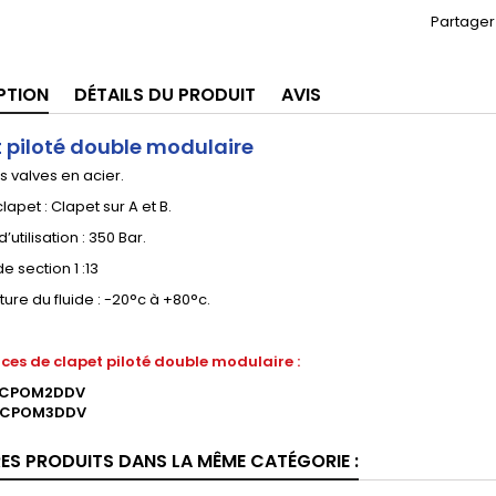
Partager
PTION
DÉTAILS DU PRODUIT
AVIS
 piloté double modulaire
 valves en acier.
lapet : Clapet sur A et B.
’utilisation : 350 Bar.
e section 1 :13
re du fluide : -20°c à +80°c.
nces de clapet piloté double modulaire :
 : CPOM2DDV
 : CPOM3DDV
RES PRODUITS DANS LA MÊME CATÉGORIE :