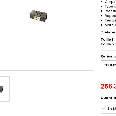
Corps 
Type d
Pressio
Rappor
Tempér
Marqu
2 référen
Taille 3
Taille 5
Référen
256,
Quantit

En S