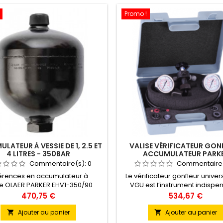
Promo !
LATEUR À VESSIE DE 1, 2.5 ET
VALISE VÉRIFICATEUR GON
4 LITRES - 350BAR
ACCUMULATEUR PARK
Commentaire(s):
0
Commentaire
érences en accumulateur à
Le vérificateur gonfleur univer
ie OLAER PARKER EHV1-350/90
VGU est l’instrument indispe
V2.5-350/90 EHV4-350/90
pour assurer la vérification, le
Prix
Prix
470,75 €
534,67 €
mulateur hydropneumatique à
et la purge d’azote de la plup
e OLAER PARKER est basé sur la
accumulateurs hydropneuma
Ajouter au panier
Ajouter au panier


nce importante d’énergie, sous
existants sur le marché. Pour uti