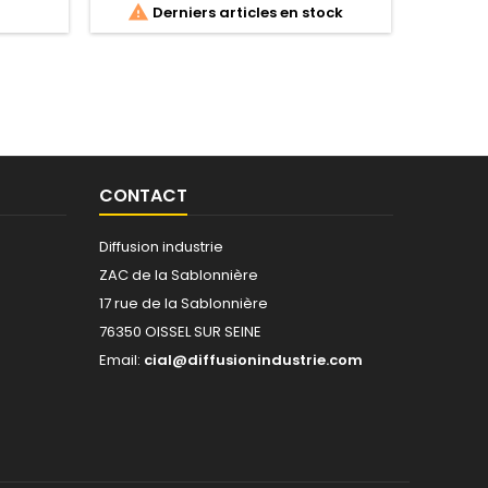

Derniers articles en stock
ge de
thermi
flexible
vib
’azote
amortiss
G
CONTACT
Diffusion industrie
ZAC de la Sablonnière
17 rue de la Sablonnière
76350 OISSEL SUR SEINE
Email:
cial@diffusionindustrie.com