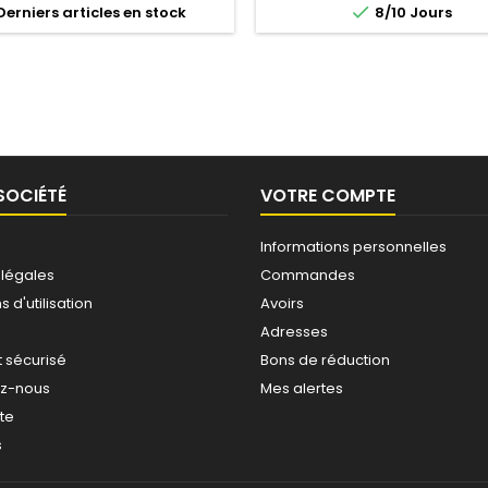

erniers articles en stock
8/10 Jours
orme extrêmement compacte.
vissé sur la valve de gonfla
ce à son profil, la vessie, se
l’accumulateur et relié par un 
 en 3 lobes permettant ainsi à
haute pression à la source d
umulateur d’emmagasiner, de
munie d’un...
resituer le liquide sous...
SOCIÉTÉ
VOTRE COMPTE
Informations personnelles
 légales
Commandes
 d'utilisation
Avoirs
Adresses
 sécurisé
Bons de réduction
ez-nous
Mes alertes
ite
s