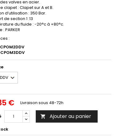
des valves en acier.
e clapet : Clapet sur A et B.
n d’utilisation : 350 Bar.
t de section 1 :13
ature du fluide : -20°c à +80°c.
e : PARKER
ces :
 : CPOM2DDV
 : CPOM3DDV
ce
35 €
Livraison sous 48-72h
Ajouter au panier
é

tock