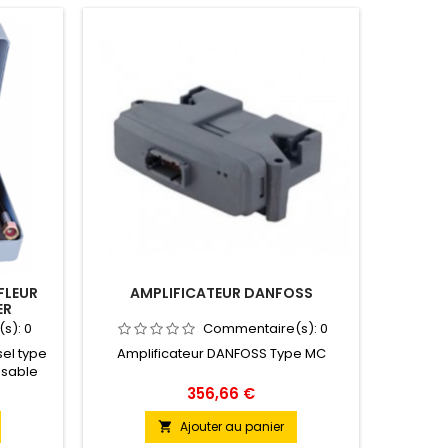
Promo !
FLEUR
AMPLIFICATEUR DANFOSS
ANNEAU
ER
SHOR
(s):
0
Commentaire(s):
0
sel type
Amplificateur DANFOSS Type MC
Mat
nsable
adm
 gonflage
c
Prix
356,66 €
art des
°CTempé
tiques
à +15
Ajouter au panier

lisation,
rallo