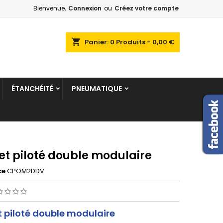
Bienvenue,
Connexion
ou
Créez votre compte
shopping_cart
Panier:
0
Produits - 0,00 €
ÉTANCHÉITÉ
PNEUMATIQUE
et piloté double modulaire
ce
CPOM2DDV
 piloté double modulaire