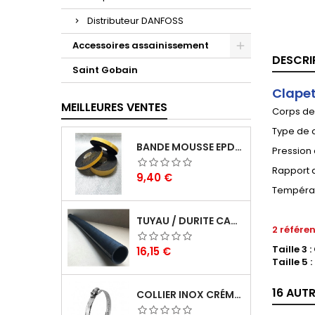
Distributeur DANFOSS
Accessoires assainissement
DESCRI
Saint Gobain
Clapet
MEILLEURES VENTES
Corps des
Type de c
BANDE MOUSSE EPDM CELLULAIRE 1 FACE ADHÉSIVE - ROULEAU DE 10ML
Pression d
Rapport d
Prix
9,40 €
Températu
TUYAU / DURITE CAOUTCHOUC EN EPDM EN BARRE DE 1 M
2 référe
Taille 3
Prix
16,15 €
Taille 5
16 AUT
COLLIER INOX CRÉMAILLÉRE BANDE PLEINE 12MM