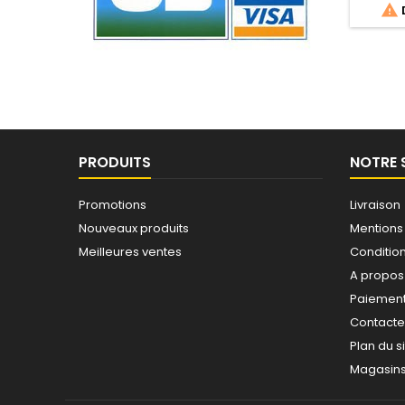

D
une f
Grâ
déforme
l’acc
PRODUITS
NOTRE 
Promotions
Livraison
Nouveaux produits
Mentions
Meilleures ventes
Conditions
A propos
Paiement
Contact
Plan du s
Magasin